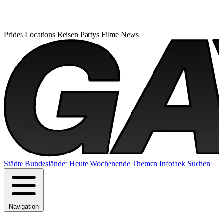
Prides
Locations
Reisen
Partys
Filme
News
Städte
Bundesländer
Heute
Wochenende
Themen
Infothek
Suchen
Navigation