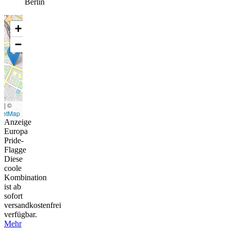
Berlin
+
−
t
|
©
eetMap
Anzeige
Europa
Pride-
Flagge
Diese
coole
Kombination
ist ab
sofort
versandkostenfrei
verfügbar.
Mehr