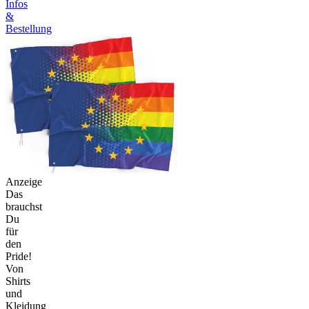
Infos
&
Bestellung
Anzeige
Das
brauchst
Du
für
den
Pride!
Von
Shirts
und
Kleidung