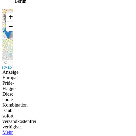
Berlin
+
−
t
|
©
eetMap
Anzeige
Europa
Pride-
Flagge
Diese
coole
Kombination
ist ab
sofort
versandkostenfrei
verfügbar.
Mehr