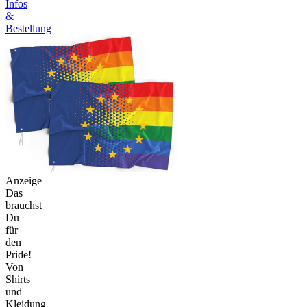
Infos
&
Bestellung
Anzeige
Das
brauchst
Du
für
den
Pride!
Von
Shirts
und
Kleidung