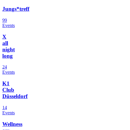
Jungs*treff
99
Events
X
all
night
long
24
Events
K1
Club
Düsseldorf
14
Events
Wellness