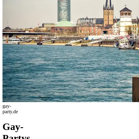
gay-
party.de
Gay-
Partys