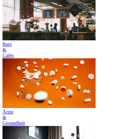
Bars
&
Cafes
Ärzte
&
Gesundheit