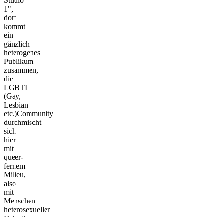
Studio
1",
dort
kommt
ein
gänzlich
heterogenes
Publikum
zusammen,
die
LGBTI
(Gay,
Lesbian
etc.)Community
durchmischt
sich
hier
mit
queer-
fernem
Milieu,
also
mit
Menschen
heterosexueller