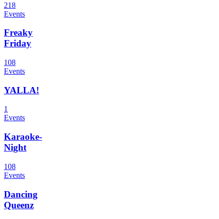
218
Events
Freaky
Friday
108
Events
YALLA!
1
Events
Karaoke-
Night
108
Events
Dancing
Queenz