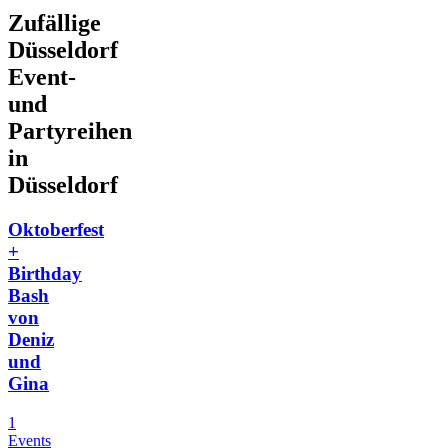
Zufällige
Düsseldorf
Event-
und
Partyreihen
in
Düsseldorf
Oktoberfest
+
Birthday
Bash
von
Deniz
und
Gina
1
Events