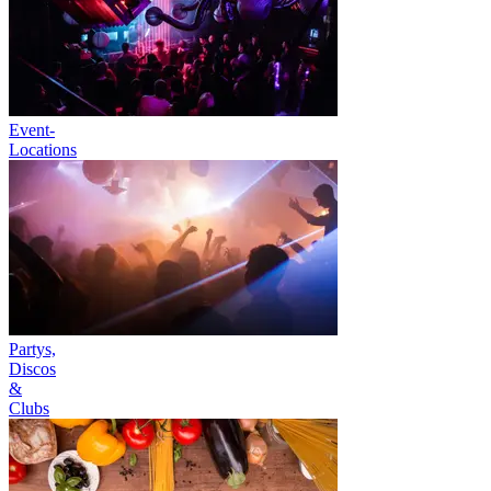
Event-
Locations
Partys,
Discos
&
Clubs