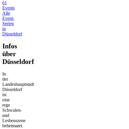
61
Events
Alle
Event-
Serien
in
Düsseldorf
Infos
über
Düsseldorf
In
der
Landeshauptstadt
Düsseldorf
ist
eine
rege
Schwulen-
und
Lesbenszene
beheimatet.