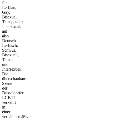
für
Lesbian,
Gay,
Bisexual,
Transgender,
Intersexual,
auf
also
Deutsch
Lesbisch,
Schwul,
Bisexuell,
Trans-
und
Intersexuell.
Die
überschaubare
Szene
der
Düsseldorfer
LGBTI
verkehrt
in
einer
verhältnismäßig