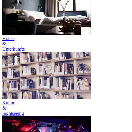
Hotels
&
Unterkünfte
Kultur
&
Sightseeing