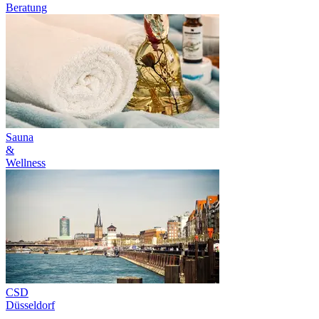
Beratung
Sauna
&
Wellness
CSD
Düsseldorf