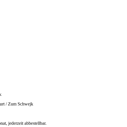
k
furt / Zum Schwejk
t, jederzeit abbestellbar.