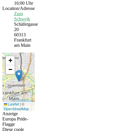
16:00 Uhr
Location/Adresse
Zum
Schwejk
Schäfergasse
20
60313
Frankfurt
am Main
+
−
Leaflet
|
©
OpenStreetMap
Anzeige
Europa Pride-
Flagge
Diese coole