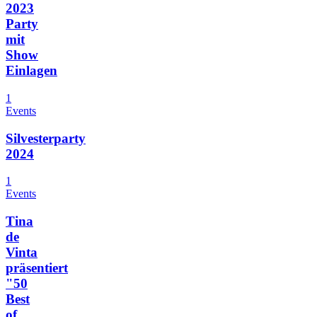
2023
Party
mit
Show
Einlagen
1
Events
Silvesterparty
2024
1
Events
Tina
de
Vinta
präsentiert
"50
Best
of