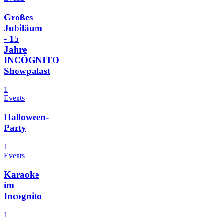
Großes
Jubiläum
- 15
Jahre
INCÓGNITO
Showpalast
1
Events
Halloween-
Party
1
Events
Karaoke
im
Incognito
1