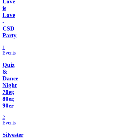
Love
is
Love
-
CSD
Party
1
Events
Quiz
&
Dance
Night
70er,
80er,
90er
2
Events
Silvester