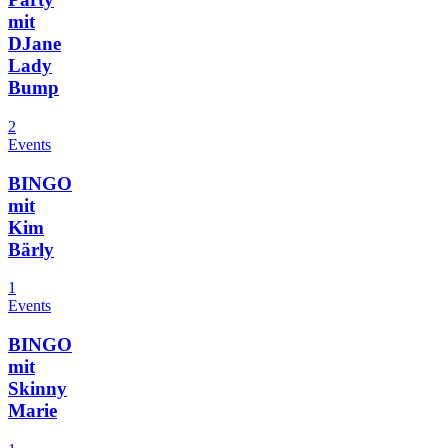
mit
DJane
Lady
Bump
2
Events
BINGO
mit
Kim
Bärly
1
Events
BINGO
mit
Skinny
Marie