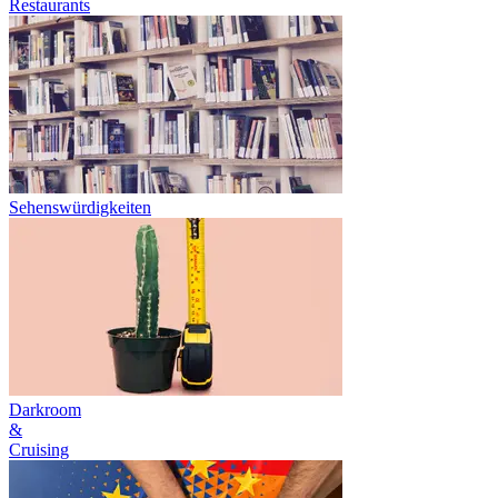
Restaurants
Sehenswürdigkeiten
Darkroom
&
Cruising