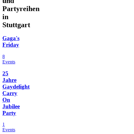
und
Partyreihen
in
Stuttgart
Gaga's
Friday
8
Events
25
Jahre
Gaydelight
Carry
On
Jubilee
Party
1
Events