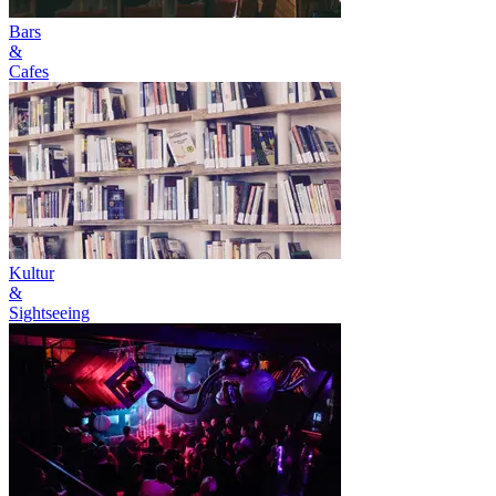
Bars
&
Cafes
Kultur
&
Sightseeing