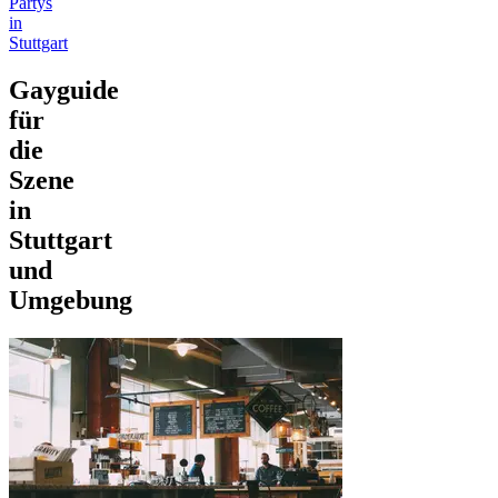
Partys
in
Stuttgart
Gayguide
für
die
Szene
in
Stuttgart
und
Umgebung