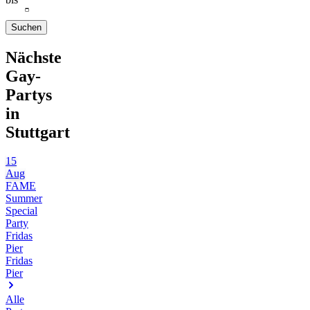
Suchen
Nächste
Gay-
Partys
in
Stuttgart
15
Aug
FAME
Summer
Special
Party
Fridas
Pier
Fridas
Pier
Alle