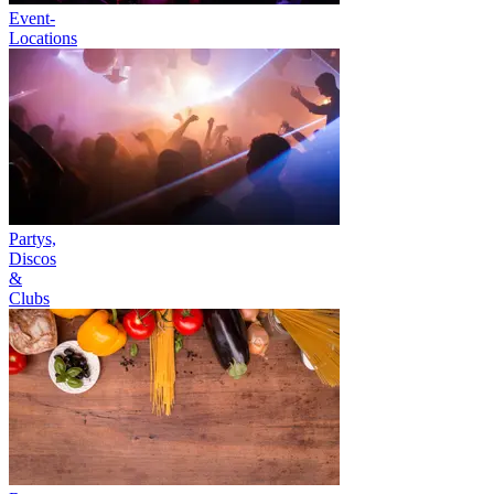
Event-
Locations
Partys,
Discos
&
Clubs