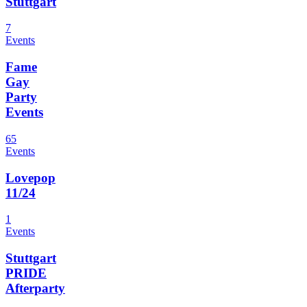
Stuttgart
7
Events
Fame
Gay
Party
Events
65
Events
Lovepop
11/24
1
Events
Stuttgart
PRIDE
Afterparty