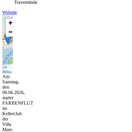
Travemünde
Website
+
−
t
|
©
eetMap
Am
Samstag,
den
06.06.2026,
startet
FARBENFLUT
im
Kellerclub
der
Villa
Mare.