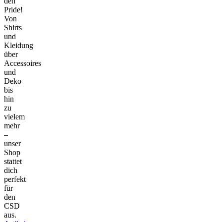
den
Pride!
Von
Shirts
und
Kleidung
über
Accessoires
und
Deko
bis
hin
zu
vielem
mehr
–
unser
Shop
stattet
dich
perfekt
für
den
CSD
aus.