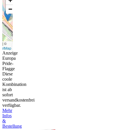
+
−
t
|
©
eetMap
Anzeige
Europa
Pride-
Flagge
Diese
coole
Kombination
ist ab
sofort
versandkostenfrei
verfügbar.
Mehr
Infos
&
Bestellung