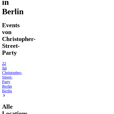
in
Berlin
Events
von
Christopher-
Street-
Party
22
Jul
Christopher-
Street-
Party
Berlin
Berlin
Alle
Locations