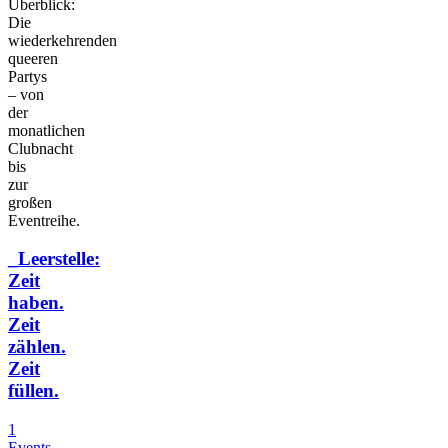
Überblick:
Die
wiederkehrenden
queeren
Partys
– von
der
monatlichen
Clubnacht
bis
zur
großen
Eventreihe.
_Leerstelle:
Zeit
haben.
Zeit
zählen.
Zeit
füllen.
1
Events