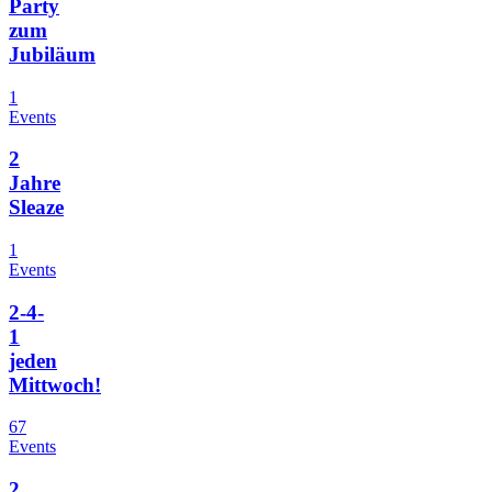
Party
zum
Jubiläum
1
Events
2
Jahre
Sleaze
1
Events
2-4-
1
jeden
Mittwoch!
67
Events
2.