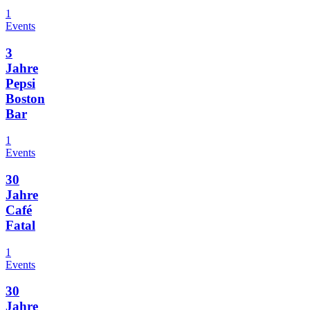
1
Events
3
Jahre
Pepsi
Boston
Bar
1
Events
30
Jahre
Café
Fatal
1
Events
30
Jahre