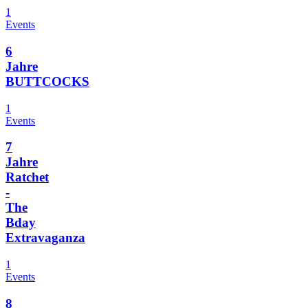
1
Events
6
Jahre
BUTTCOCKS
1
Events
7
Jahre
Ratchet
-
The
Bday
Extravaganza
1
Events
8