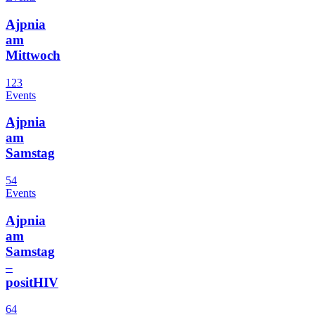
Ajpnia
am
Mittwoch
123
Events
Ajpnia
am
Samstag
54
Events
Ajpnia
am
Samstag
–
positHIV
64