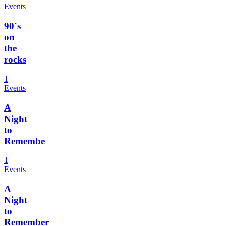
Events
90´s
on
the
rocks
1
Events
A
Night
to
Remembe
1
Events
A
Night
to
Remember