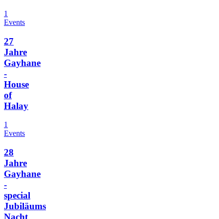
1
Events
27
Jahre
Gayhane
-
House
of
Halay
1
Events
28
Jahre
Gayhane
-
special
Jubiläums
Nacht