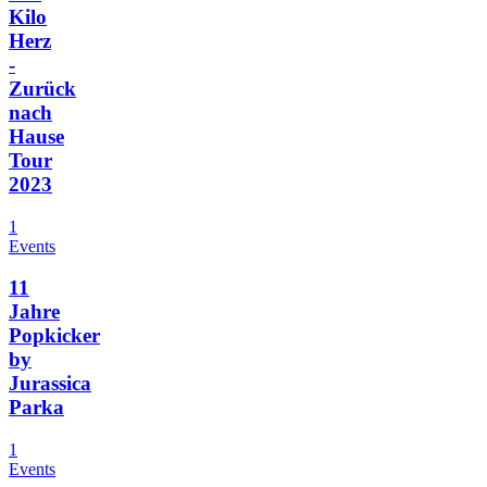
Kilo
Herz
-
Zurück
nach
Hause
Tour
2023
1
Events
11
Jahre
Popkicker
by
Jurassica
Parka
1
Events