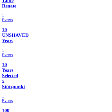
Tante
Renate
1
Events
10
UNSHAVED
Years
1
Events
10
Years
Selected
x
Stützpunkt
1
Events
100