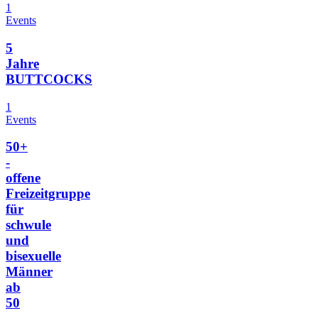
1
Events
5
Jahre
BUTTCOCKS
1
Events
50+
-
offene
Freizeitgruppe
für
schwule
und
bisexuelle
Männer
ab
50