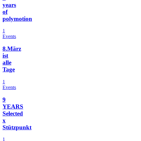
years
of
polymotion
1
Events
8.März
ist
alle
Tage
1
Events
9
YEARS
Selected
x
Stützpunkt
1