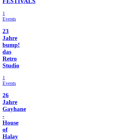
FESTIVALS
1
Events
23
Jahre
bump!
das
Retro
Studio
1
Events
26
Jahre
Gayhane
-
House
of
Halay