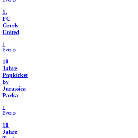
1.
FC
Grrrls
United
1
Events
10
Jahre
Popkicker
by
Jurassica
Parka
1
Events
10
Jahre