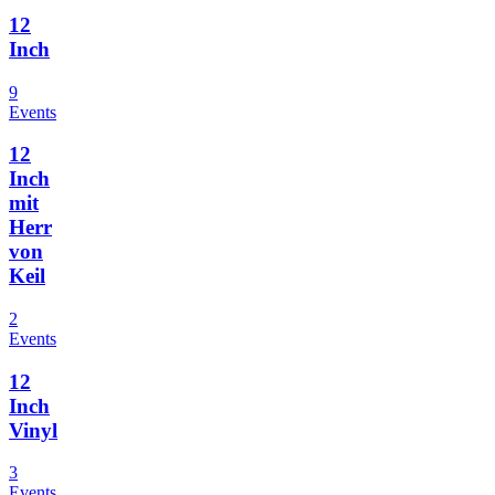
12
Inch
9
Events
12
Inch
mit
Herr
von
Keil
2
Events
12
Inch
Vinyl
3
Events