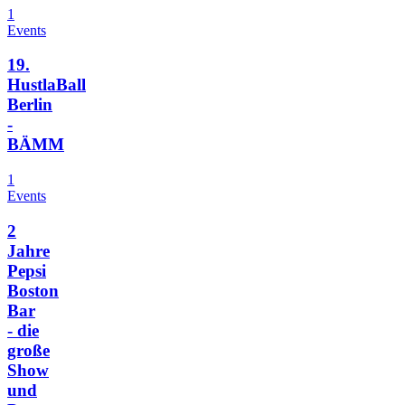
1
Events
19.
HustlaBall
Berlin
-
BÄMM
1
Events
2
Jahre
Pepsi
Boston
Bar
- die
große
Show
und