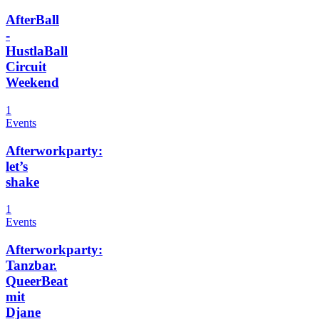
AfterBall
-
HustlaBall
Circuit
Weekend
1
Events
Afterworkparty:
let’s
shake
1
Events
Afterworkparty:
Tanzbar.
QueerBeat
mit
Djane