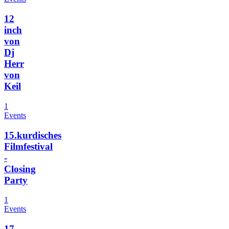
12
inch
von
Dj
Herr
von
Keil
1
Events
15.kurdisches
Filmfestival
-
Closing
Party
1
Events
17