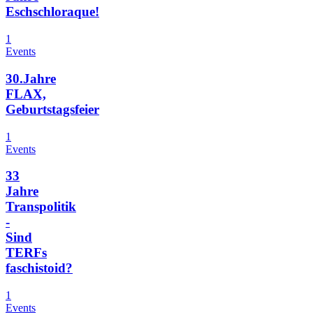
Eschschloraque!
1
Events
30.Jahre
FLAX,
Geburtstagsfeier
1
Events
33
Jahre
Transpolitik
-
Sind
TERFs
faschistoid?
1
Events