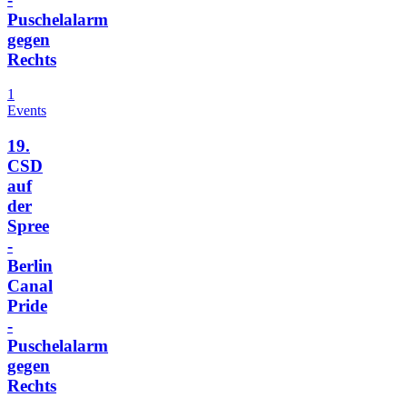
Puschelalarm
gegen
Rechts
1
Events
19.
CSD
auf
der
Spree
-
Berlin
Canal
Pride
-
Puschelalarm
gegen
Rechts