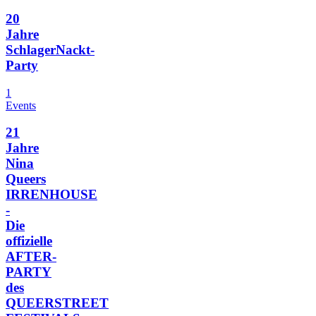
20
Jahre
SchlagerNackt-
Party
1
Events
21
Jahre
Nina
Queers
IRRENHOUSE
-
Die
offizielle
AFTER-
PARTY
des
QUEERSTREET