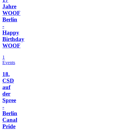
Jahre
WOOF
Berlin
-
Happy
Birthday
WOOF
1
Events
18.
CSD
auf
der
Spree
-
Berlin
Canal
Pride
-