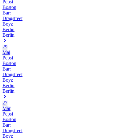
Pepsi
Boston
Bar:
Dragstreet
Boyz
Berlin
Berlin
29
Mai
Pepsi
Boston
Bar:
Dragstreet
Boyz
Berlin
Berlin
27
Mär
Pepsi
Boston
Bar:
Dragstreet
Boyz