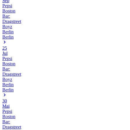
Sep
Pepsi
Boston
Bar:
Dragstreet
Boyz
Berlin
Berlin
25
Jul
Pepsi
Boston
Bar:
Dragstreet
Boyz
Berlin
Berlin
30
Mai
Pepsi
Boston
Bar:
Dragstreet