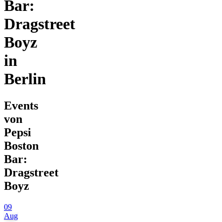
Bar:
Dragstreet
Boyz
in
Berlin
Events
von
Pepsi
Boston
Bar:
Dragstreet
Boyz
09
Aug