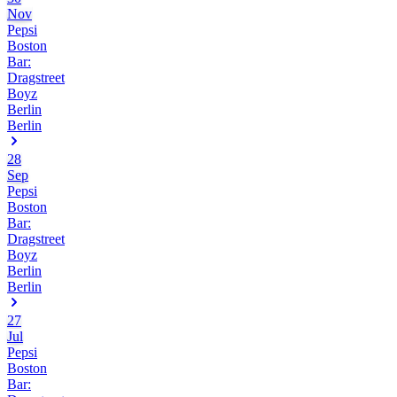
Nov
Pepsi
Boston
Bar:
Dragstreet
Boyz
Berlin
Berlin
28
Sep
Pepsi
Boston
Bar:
Dragstreet
Boyz
Berlin
Berlin
27
Jul
Pepsi
Boston
Bar: