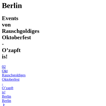
Berlin
Events
von
Rauschgoldiges
Oktoberfest
-
O’zapft
is!
02
Okt
Rauschgoldiges
Oktoberfest
-
O’zapft
is!
Berlin
Berlin