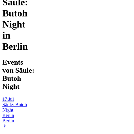
Säule:
Butoh
Night
in
Berlin
Events
von Säule:
Butoh
Night
17
Jul
Säule: Butoh
Night
Berlin
Berlin