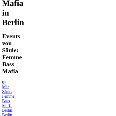
Mafia
in
Berlin
Events
von
Säule:
Femme
Bass
Mafia
07
Mär
Säule:
Femme
Bass
Mafia
Berlin
Berlin