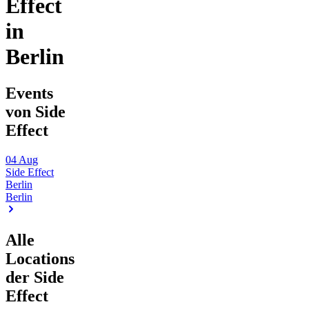
Effect
in
Berlin
Events
von Side
Effect
04
Aug
Side Effect
Berlin
Berlin
Alle
Locations
der Side
Effect