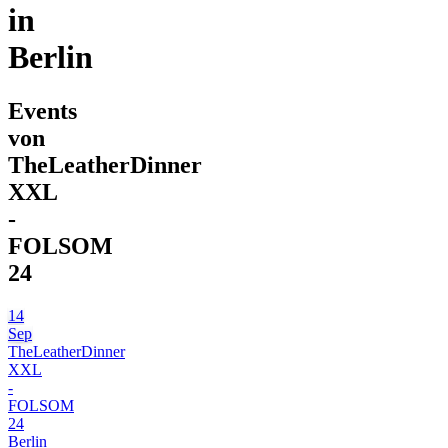
in
Berlin
Events
von
TheLeatherDinner
XXL
-
FOLSOM
24
14
Sep
TheLeatherDinner
XXL
-
FOLSOM
24
Berlin