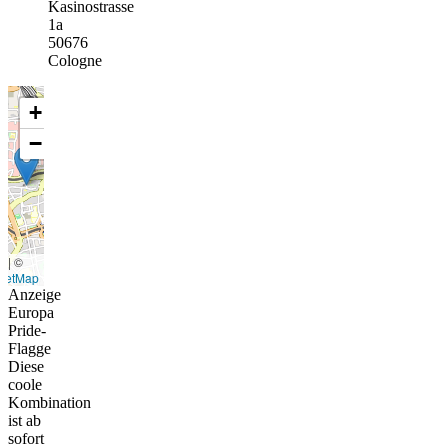
Kasinostrasse
1a
50676
Cologne
+
−
t
|
©
eetMap
Anzeige
Europa
Pride-
Flagge
Diese
coole
Kombination
ist ab
sofort