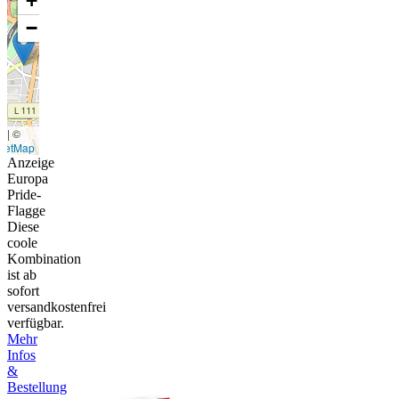
+
−
t
|
©
eetMap
Anzeige
Europa
Pride-
Flagge
Diese
coole
Kombination
ist ab
sofort
versandkostenfrei
verfügbar.
Mehr
Infos
&
Bestellung