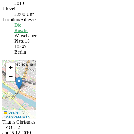
2019
Uhrzeit
22:00 Uhr
Location/Adresse
Die
Busche
Warschauer
Platz 18
10245
Berlin
+
−
Leaflet
|
©
OpenStreetMap
That is Christmas
- VOL. 2
am 25.12.2019