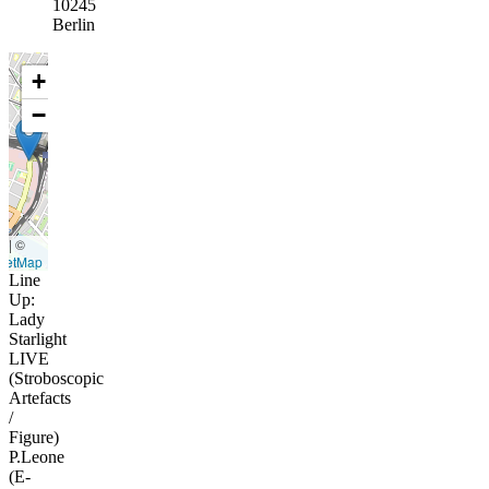
10245
Berlin
+
−
t
|
©
eetMap
Line
Up:
Lady
Starlight
LIVE
(Stroboscopic
Artefacts
/
Figure)
P.Leone
(E-