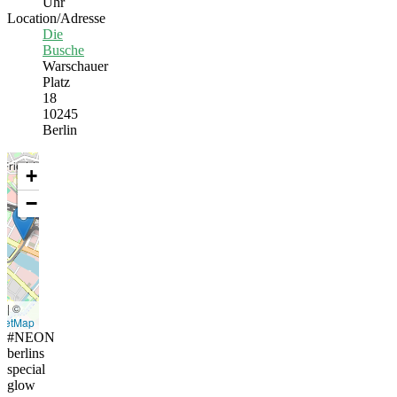
Uhr
Location/Adresse
Die
Busche
Warschauer
Platz
18
10245
Berlin
+
−
t
|
©
eetMap
#NEON
berlins
special
glow