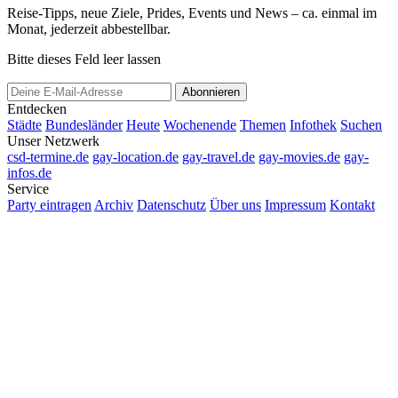
Reise-Tipps, neue Ziele, Prides, Events und News – ca. einmal im
Monat, jederzeit abbestellbar.
Bitte dieses Feld leer lassen
Abonnieren
Entdecken
Städte
Bundesländer
Heute
Wochenende
Themen
Infothek
Suchen
Unser Netzwerk
csd-termine.de
gay-location.de
gay-travel.de
gay-movies.de
gay-
infos.de
Service
Party eintragen
Archiv
Datenschutz
Über uns
Impressum
Kontakt