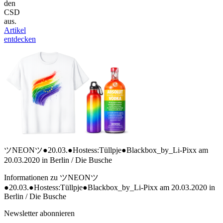
den
CSD
aus.
Artikel
entdecken
ツNEONツ●20.03.●Hostess:Tüllpje●Blackbox_by_Li-Pixx am
20.03.2020 in Berlin / Die Busche
Informationen zu ツNEONツ
●20.03.●Hostess:Tüllpje●Blackbox_by_Li-Pixx am 20.03.2020 in
Berlin / Die Busche
Newsletter abonnieren