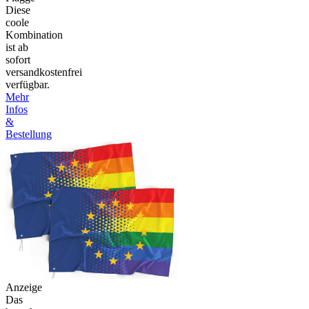
Diese
coole
Kombination
ist ab
sofort
versandkostenfrei
verfügbar.
Mehr
Infos
&
Bestellung
Anzeige
Das