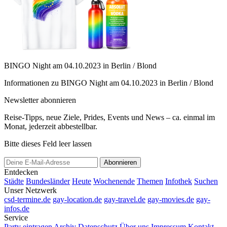
BINGO Night am 04.10.2023 in Berlin / Blond
Informationen zu BINGO Night am 04.10.2023 in Berlin / Blond
Newsletter abonnieren
Reise-Tipps, neue Ziele, Prides, Events und News – ca. einmal im
Monat, jederzeit abbestellbar.
Bitte dieses Feld leer lassen
Abonnieren
Entdecken
Städte
Bundesländer
Heute
Wochenende
Themen
Infothek
Suchen
Unser Netzwerk
csd-termine.de
gay-location.de
gay-travel.de
gay-movies.de
gay-
infos.de
Service
Party eintragen
Archiv
Datenschutz
Über uns
Impressum
Kontakt