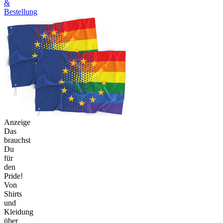
&
Bestellung
Anzeige
Das
brauchst
Du
für
den
Pride!
Von
Shirts
und
Kleidung
über