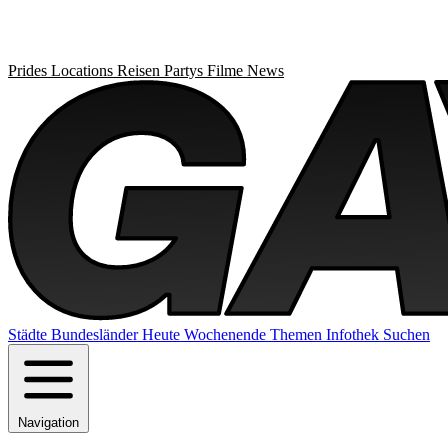
Prides
Locations
Reisen
Partys
Filme
News
Städte
Bundesländer
Heute
Wochenende
Themen
Infothek
Suchen
Navigation