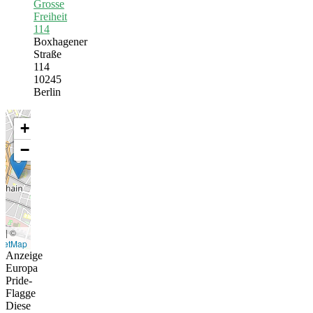
Grosse
Freiheit
114
Boxhagener
Straße
114
10245
Berlin
+
−
t
|
©
eetMap
Anzeige
Europa
Pride-
Flagge
Diese