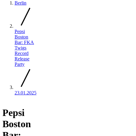
Berlin
Pepsi
Boston
Bar: FKA
Twigs
Record
Release
Party
23.01.2025
Pepsi
Boston
Bar: