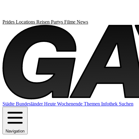
Prides
Locations
Reisen
Partys
Filme
News
Städte
Bundesländer
Heute
Wochenende
Themen
Infothek
Suchen
Navigation