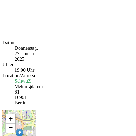
Datum
Donnerstag,
23. Januar
2025
Uhrzeit
19:00 Uhr
Location/Adresse
SchwuZ
Mehringdamm
61
10961
Berlin
+
−