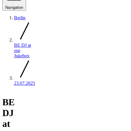
Navigation
Berlin
BE DJ at
our
Jukebox
23.07.2025
BE
DJ
at