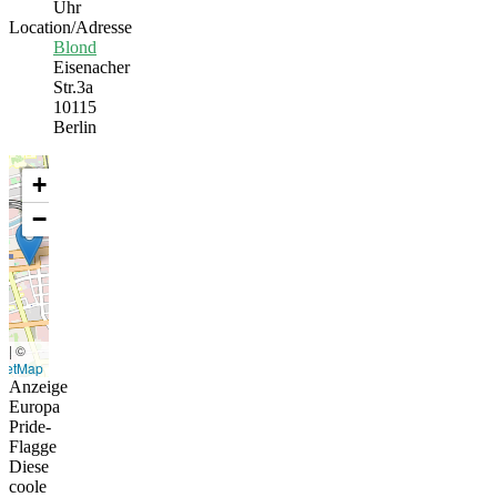
Uhr
Location/Adresse
Blond
Eisenacher
Str.3a
10115
Berlin
+
−
t
|
©
eetMap
Anzeige
Europa
Pride-
Flagge
Diese
coole