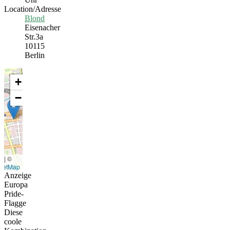
Location/Adresse
Blond
Eisenacher
Str.3a
10115
Berlin
+
−
t
|
©
eetMap
Anzeige
Europa
Pride-
Flagge
Diese
coole