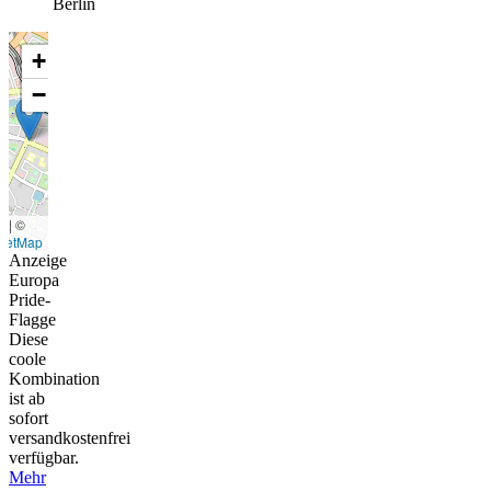
Berlin
+
−
t
|
©
eetMap
Anzeige
Europa
Pride-
Flagge
Diese
coole
Kombination
ist ab
sofort
versandkostenfrei
verfügbar.
Mehr