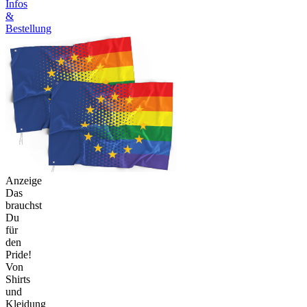
Infos
&
Bestellung
Anzeige
Das
brauchst
Du
für
den
Pride!
Von
Shirts
und
Kleidung