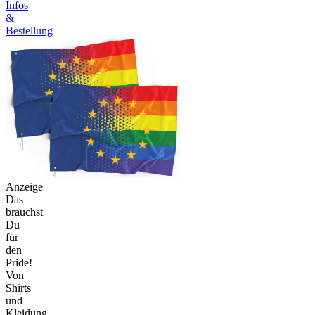
Infos
&
Bestellung
Anzeige
Das
brauchst
Du
für
den
Pride!
Von
Shirts
und
Kleidung