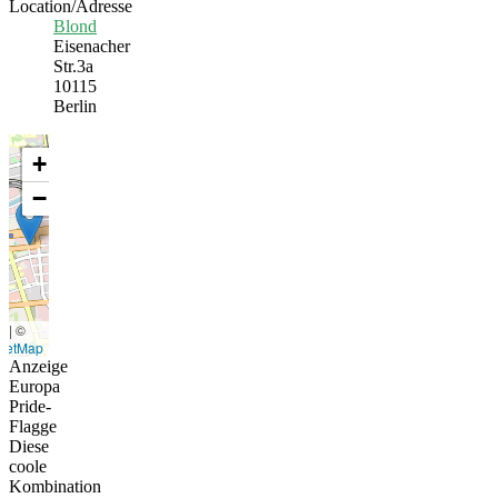
Location/Adresse
Blond
Eisenacher
Str.3a
10115
Berlin
+
−
t
|
©
eetMap
Anzeige
Europa
Pride-
Flagge
Diese
coole
Kombination