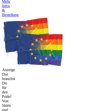
Mehr
Infos
&
Bestellung
Anzeige
Das
brauchst
Du
für
den
Pride!
Von
Shirts
und