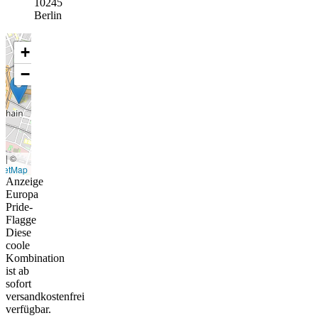
10245
Berlin
+
−
t
|
©
eetMap
Anzeige
Europa
Pride-
Flagge
Diese
coole
Kombination
ist ab
sofort
versandkostenfrei
verfügbar.