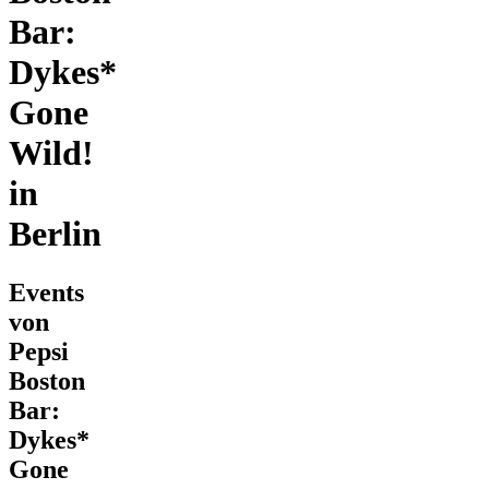
Bar:
Dykes*
Gone
Wild!
in
Berlin
Events
von
Pepsi
Boston
Bar:
Dykes*
Gone