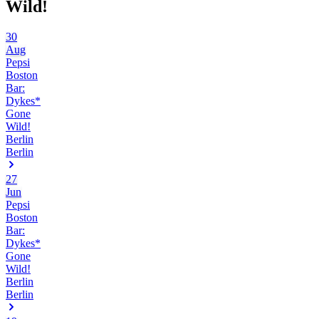
Wild!
30
Aug
Pepsi
Boston
Bar:
Dykes*
Gone
Wild!
Berlin
Berlin
27
Jun
Pepsi
Boston
Bar:
Dykes*
Gone
Wild!
Berlin
Berlin