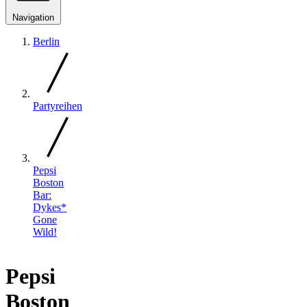
Navigation
Berlin
Partyreihen
Pepsi
Boston
Bar:
Dykes*
Gone
Wild!
Pepsi
Boston