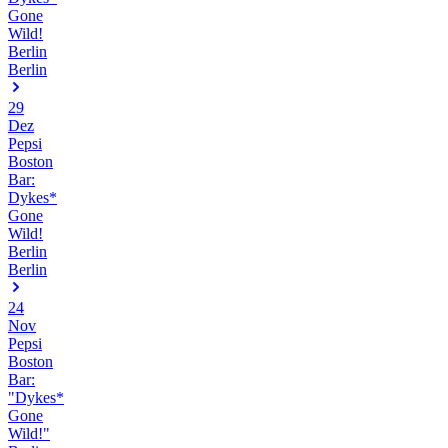
Gone
Wild!
Berlin
Berlin
29
Dez
Pepsi
Boston
Bar:
Dykes*
Gone
Wild!
Berlin
Berlin
24
Nov
Pepsi
Boston
Bar:
"Dykes*
Gone
Wild!"