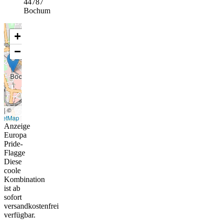
44787
Bochum
+
−
t
|
©
eetMap
Anzeige
Europa
Pride-
Flagge
Diese
coole
Kombination
ist ab
sofort
versandkostenfrei
verfügbar.