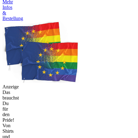
Mehr
Infos
&
Bestellung
Anzeige
Das
brauchst
Du
für
den
Pride!
Von
Shirts
und