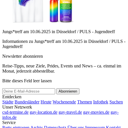
Jungs*treff am 10.06.2025 in Düsseldorf / PULS - Jugendtreff
Informationen zu Jungs*treff am 10.06.2025 in Düsseldorf / PULS -
Jugendtreff
Newsletter abonnieren
Reise-Tipps, neue Ziele, Prides, Events und News – ca. einmal im
Monat, jederzeit abbestellbar.
Bitte dieses Feld leer lassen
Abonnieren
Entdecken
Städte
Bundesländer
Heute
Wochenende
Themen
Infothek
Suchen
Unser Netzwerk
csd-termine.de
gay-location.de
gay-travel.de
gay-movies.de
gay-
infos.de
Service
Party eintragen
Archiv
Datenschutz
Über uns
Impressum
Kontakt