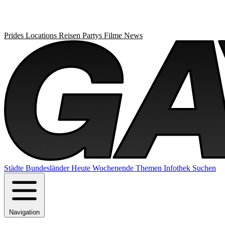
Prides
Locations
Reisen
Partys
Filme
News
Städte
Bundesländer
Heute
Wochenende
Themen
Infothek
Suchen
Navigation