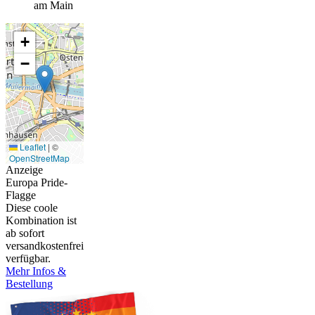
am Main
+
−
Leaflet
|
©
OpenStreetMap
Anzeige
Europa Pride-
Flagge
Diese coole
Kombination ist
ab sofort
versandkostenfrei
verfügbar.
Mehr Infos &
Bestellung