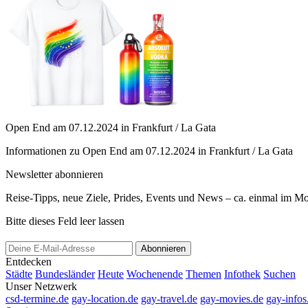
Open End am 07.12.2024 in Frankfurt / La Gata
Informationen zu Open End am 07.12.2024 in Frankfurt / La Gata
Newsletter abonnieren
Reise-Tipps, neue Ziele, Prides, Events und News – ca. einmal im Mona
Bitte dieses Feld leer lassen
Abonnieren
Entdecken
Städte
Bundesländer
Heute
Wochenende
Themen
Infothek
Suchen
Unser Netzwerk
csd-termine.de
gay-location.de
gay-travel.de
gay-movies.de
gay-infos