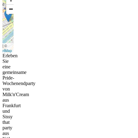
−
t
|
©
eetMap
Erleben
Sie
eine
gemeinsame
Pride-
Wochenendparty
von
Milk'n'Cream
aus
Frankfurt
und
Sissy
that
party
aus