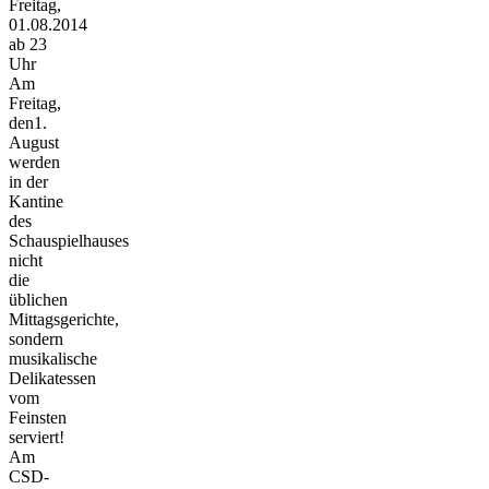
Freitag,
01.08.2014
ab 23
Uhr
Am
Freitag,
den1.
August
werden
in der
Kantine
des
Schauspielhauses
nicht
die
üblichen
Mittagsgerichte,
sondern
musikalische
Delikatessen
vom
Feinsten
serviert!
Am
CSD-