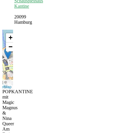
Schauspielhaus
Kantine
20099
Hamburg
+
−
t
|
©
eetMap
POPKANTINE
mit
Magic
Magnus
&
Nina
Queer
Am