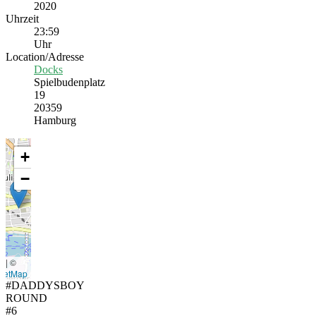
2020
Uhrzeit
23:59
Uhr
Location/Adresse
Docks
Spielbudenplatz
19
20359
Hamburg
+
−
t
|
©
eetMap
#DADDYSBOY
ROUND
#6