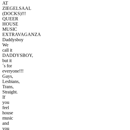
AT
ZIEGELSAAL
(DOCKS)!!!
QUEER
HOUSE
MUSIC
EXTRAVAGANZA
Daddysboy
We
call it
DADDYSBOY,
but it
´s for
everyone!!!
Gays,
Lesbians,
Trans,
Straight.
If
you
feel
house
music
and
you