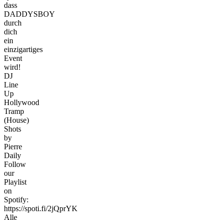
dass
DADDYSBOY
durch
dich
ein
einzigartiges
Event
wird!
DJ
Line
Up
Hollywood
Tramp
(House)
Shots
by
Pierre
Daily
Follow
our
Playlist
on
Spotify:
https://spoti.fi/2jQprYK
Alle