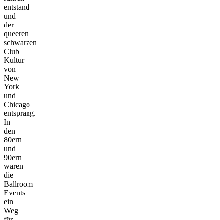
entstand
und
der
queeren
schwarzen
Club
Kultur
von
New
York
und
Chicago
entsprang.
In
den
80ern
und
90ern
waren
die
Ballroom
Events
ein
Weg
für