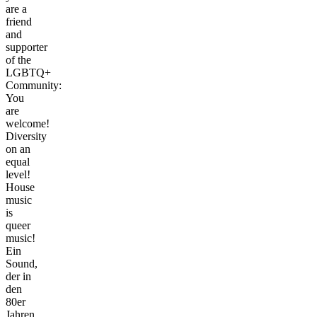
are a
friend
and
supporter
of the
LGBTQ+
Community:
You
are
welcome!
Diversity
on an
equal
level!
House
music
is
queer
music!
Ein
Sound,
der in
den
80er
Jahren