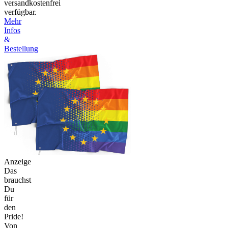
versandkostenfrei
verfügbar.
Mehr
Infos
&
Bestellung
Anzeige
Das
brauchst
Du
für
den
Pride!
Von