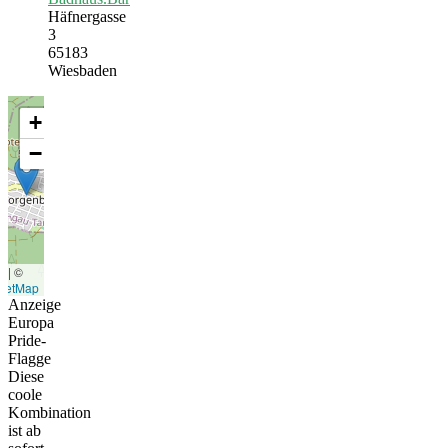
Häfnergasse
3
65183
Wiesbaden
+
−
t
|
©
eetMap
Anzeige
Europa
Pride-
Flagge
Diese
coole
Kombination
ist ab