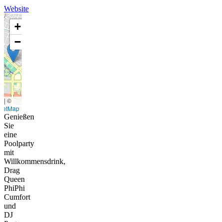
Website
+
−
t
|
©
eetMap
Genießen
Sie
eine
Poolparty
mit
Willkommensdrink,
Drag
Queen
PhiPhi
Cumfort
und
DJ