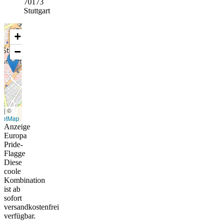
70173
Stuttgart
+
−
t
|
©
eetMap
Anzeige
Europa
Pride-
Flagge
Diese
coole
Kombination
ist ab
sofort
versandkostenfrei
verfügbar.