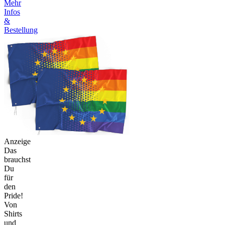
Mehr
Infos
&
Bestellung
Anzeige
Das
brauchst
Du
für
den
Pride!
Von
Shirts
und